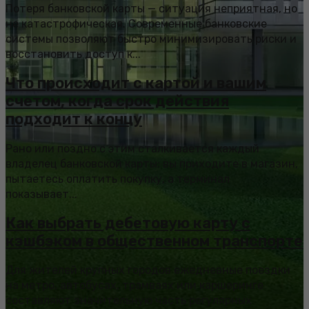
Потеря банковской карты — ситуация неприятная, но
не катастрофическая. Современные банковские
системы позволяют быстро минимизировать риски и
восстановить доступ к...
Что происходит с картой и вашим
счетом, когда срок действия
подходит к концу
Рано или поздно с этим сталкивается каждый
владелец банковской карты: вы приходите в магазин,
пытаетесь оплатить покупку, а терминал
показывает...
Как выбрать дебетовую карту с
кэшбэком в общественном транспорте
Для жителей крупных городов ежедневные поездки
на метро, автобусах, трамваях или каршеринге
составляют значительную часть регулярных