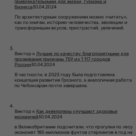
привлекательными для жизни, туризма и
бизнеса
30.04.2024
По архитектурным сооружениям можно «читать»,
как по книгам, историю человечества, эволюции и
трансформации вкусов, пристрастий, увлечений.
Виктор к
Лучшие по качеству: благоприятными для
проживания признаны 759 из 1 117 городов
России
30.04.2024
В частности, в 2023 году была подготовлена
концепция развития Грозного, а аналогичная работа
по Чебоксарам почти завершена.
Виктор к
Как девелоперы улучшают здоровье
москвичей
30.04.2024
в Великобритании подсчитали, что прогулки по лесу
экономят 185 миллионов фунтов стерлингов в год на