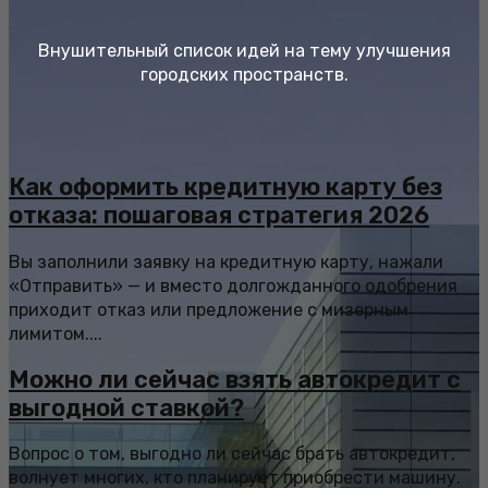
Внушительный список идей на тему улучшения
городских пространств.
Как оформить кредитную карту без
отказа: пошаговая стратегия 2026
Вы заполнили заявку на кредитную карту, нажали
«Отправить» — и вместо долгожданного одобрения
приходит отказ или предложение с мизерным
лимитом....
Можно ли сейчас взять автокредит с
выгодной ставкой?
Вопрос о том, выгодно ли сейчас брать автокредит,
волнует многих, кто планирует приобрести машину.