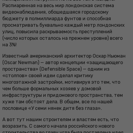
Распиаренная на весь мир лондонская система
видеонаблюдения, обошедшаяся городскому
бюджету в полмиллиарда фунтов и способная
просматривать буквально каждый метр лондонских
улиц, повысила раскрываемость преступлений
(число которых осталось на прежнем уровне) всего
на 3%!
Известный американский архитектор Оскар Ньюман
(Oscar Newman) — автор концепции «защищающего
пространства» (Defensible Space) — одним из
«столпов» своей идеи сделал критику
многоэтажной застройки, мотивируя это тем, что
чем больше формальных хозяев у домовой
инфраструктуры и придомового пространства, тем
хуже там обстоят дела. В общем, все по нашей
пословице «У семи нянек дитя без глаза».
А вот тут нашим строителям и властям есть, что
возразить. С самого начала российского нового
строительства во главу угла была поставлена идея