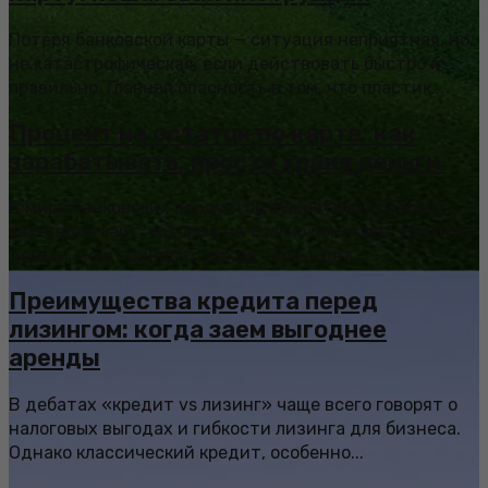
Потеря банковской карты — ситуация неприятная, но
не катастрофическая, если действовать быстро и
правильно. Главная опасность в том, что пластик...
Процент на остаток по карте: как
зарабатывать, просто храня деньги
В мире банковских продуктов существует особая
категория карт, которые не только помогают тратить
деньги, но и приносят доход. Речь идет...
Преимущества кредита перед
лизингом: когда заем выгоднее
аренды
В дебатах «кредит vs лизинг» чаще всего говорят о
налоговых выгодах и гибкости лизинга для бизнеса.
Однако классический кредит, особенно...