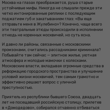
Москва на глазах преображается, руша старые
устойчивые мифы. Никогда не слышали прежде эти
четко интонированные реплики с последующим
поджатием губ и закатыванием глаз: «Вы еще
отправьте меня в Жулебино»? Конечно, чаще всего
эти театральные этюды происходили в исполнении
отнюдь не коренных москвичей, но суть ясна.
И давно ли районы, связанные с московскими
промзонами, считались рассадниками криминала?
Побывайте там сейчас — элитное жилье, уютная
атмосфера и молодые мамочки с колясками.
Московские власти, вкладывая огромные средства в
реформацию городского пространства и улучшение
условий жизни москвичей, тем самым грамотно и
эффективно решают вопрос с уличной
преступностью.
Приятель из республики бывшего Союза, двадцать
лет не посещавший российскую столицу, прилетев
в «Домодедово», собирался отчаянно отбиваться