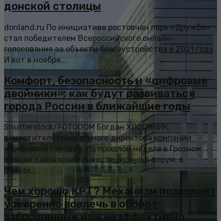
донской столицы
donland.ru По инициативе ростовчан парк «Дружба»
стал победителем Всероссийского онлайн-
голосования за объекты благоустройства в 2021 году.
И вот в ноябре...
Комфорт, безопасность и «цифровые
двойники»: как будут развиваться
города России в ближайшие годы
Shutterstock/FOTODOM Богдан ХЛОПЯНИК,
заместитель генерального директора компании
«Цифровые города»: На прошлой неделе в Грозном
прошел Кавказский инвестиционный форум, в
рамках...
Чем хорошо КРТ? Механизм позволяет
ускоренно вовлечь в оборот
заброшенные или неэффективно