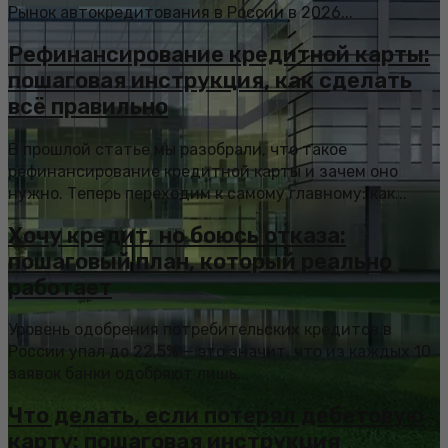
Рынок автокредитования в России в 2026...
Рефинансирование кредитной карты:
пошаговая инструкция, как сделать
всё правильно
В прошлой статье мы разобрали, что такое
рефинансирование кредитной карты и зачем оно
нужно. Теперь переходим к самому главному: как...
Хочу кредит, но боюсь отказа:
пошаговый план, который реально
работает
Уровень одобрения потребительских кредитов в
России упал до 22,5% — это значит, что из каждых 10
заявок банки одобряют лишь...
Что делать, если потерял дебетовую
карту: пошаговая инструкция