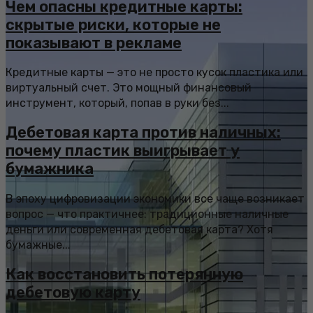
Чем опасны кредитные карты:
скрытые риски, которые не
показывают в рекламе
Кредитные карты — это не просто кусок пластика или
виртуальный счет. Это мощный финансовый
инструмент, который, попав в руки без...
Дебетовая карта против наличных:
почему пластик выигрывает у
бумажника
В эпоху цифровизации экономики все чаще возникает
вопрос — что практичнее: традиционные наличные
деньги или современная дебетовая карта? Хотя
бумажные...
Как восстановить потерянную
дебетовую карту