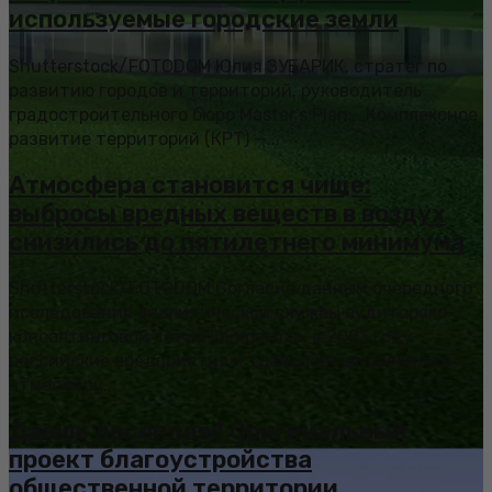
используемые городские земли
Shutterstock/FOTODOM Юлия ЗУБАРИК, стратег по
развитию городов и территорий, руководитель
градостроительного бюро Master’s Plan: Комплексное
развитие территорий (КРТ) —...
Атмосфера становится чище:
выбросы вредных веществ в воздух
снизились до пятилетнего минимума
Shutterstock/FOTODOM Согласно данным очередного
исследования аналитической службы аудиторско-
консалтинговой сети FinExpertiza, в 2023 году
российские предприятия и транспорт выбросили в
атмосферу...
Даешь лесопляж! Оригинальный
проект благоустройства
общественной территории