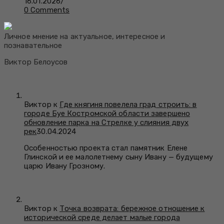
16.01.2026
/
0 Comments
Личное мнение на актуальное, интересное и
познавательное
Виктор Белоусов
Виктор к
Где княгиня повелела град строить: в
городе Буе Костромской области завершено
обновление парка на Стрелке у слияния двух
рек
30.04.2024
Особенностью проекта стал памятник Елене
Глинской и ее малолетнему сыну Ивану — будущему
царю Ивану Грозному.
Виктор к
Точка возврата: бережное отношение к
исторической среде делает малые города