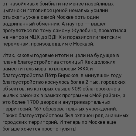
от назойливых бомбил и не менее назойливых
цыганок и готовился ценой немалых усилий
отыскать уже в самой Москве хоть один
задрипанный обменник. А наутро –– вышел
прогуляться по тому самому Жулебино, прокатился
на метро и МЦК до ВДНХ и поразился гигантским
переменам, произошедшим с Москвой.
Итак, каковы годовые итоги и цели на будущее в
плане благоустройства столицы? Как доложил
заместитель мэра по вопросам ЖКХ и
благоустройства Пётр Бирюков, в минувшем году
благоустройство коснулось более 2 тыс. городских
объектов, из которых свыше 90% облагорожено в
жилых районах в рамках программы «Мой район», а
это более 1 700 дворов и внутриквартальных
территорий, 167 образовательных учреждений.
Также благоустройством был охвачен ряд значимых
городских территорий. И теперь по Москве еще
больше хочется просто гулять!