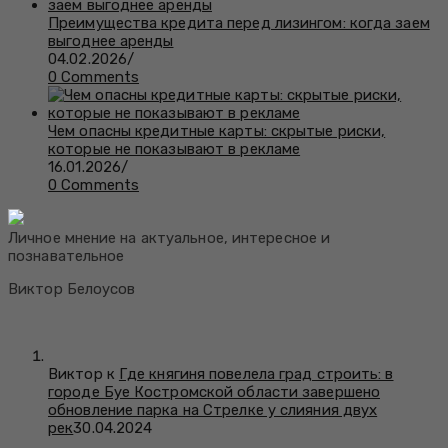
Преимущества кредита перед лизингом: когда заем
выгоднее аренды
04.02.2026
/
0 Comments
Чем опасны кредитные карты: скрытые риски,
которые не показывают в рекламе
16.01.2026
/
0 Comments
Личное мнение на актуальное, интересное и
познавательное
Виктор Белоусов
Виктор к
Где княгиня повелела град строить: в
городе Буе Костромской области завершено
обновление парка на Стрелке у слияния двух
рек
30.04.2024