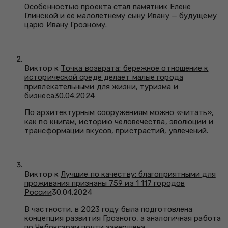
Особенностью проекта стал памятник Елене
Глинской и ее малолетнему сыну Ивану — будущему
царю Ивану Грозному.
Виктор к
Точка возврата: бережное отношение к
исторической среде делает малые города
привлекательными для жизни, туризма и
бизнеса
30.04.2024
По архитектурным сооружениям можно «читать»,
как по книгам, историю человечества, эволюции и
трансформации вкусов, пристрастий, увлечений.
Виктор к
Лучшие по качеству: благоприятными для
проживания признаны 759 из 1 117 городов
России
30.04.2024
В частности, в 2023 году была подготовлена
концепция развития Грозного, а аналогичная работа
по Чебоксарам почти завершена.