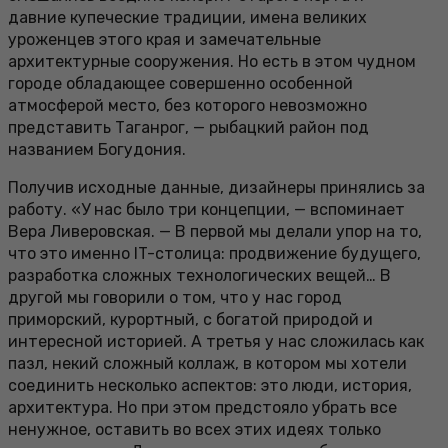
давние купеческие традиции, имена великих
уроженцев этого края и замечательные
архитектурные сооружения. Но есть в этом чудном
городе обладающее совершенно особенной
атмосферой место, без которого невозможно
представить Таганрог, — рыбацкий район под
названием Богудония.
Получив исходные данные, дизайнеры принялись за
работу. «У нас было три концепции, — вспоминает
Вера Ливеровская. — В первой мы делали упор на то,
что это именно IT-столица: продвижение будущего,
разработка сложных технологических вещей… В
другой мы говорили о том, что у нас город
приморский, курортный, с богатой природой и
интересной историей. А третья у нас сложилась как
пазл, некий сложный коллаж, в котором мы хотели
соединить несколько аспектов: это люди, история,
архитектура. Но при этом предстояло убрать все
ненужное, оставить во всех этих идеях только