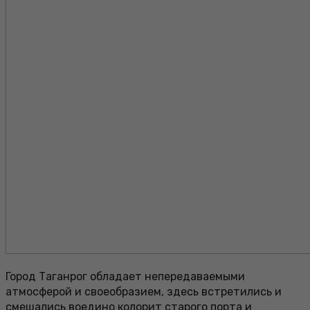
Город Таганрог обладает непередаваемыми
атмосферой и своеобразием, здесь встретились и
смешались воедино колорит старого порта и