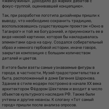
«жемчужины». Доходило до жарких дебатов с
фокус-группой, оценивавшей концепцию».
Так, при разработке логотипа дизайнеры пришли к
выводу, что необходимо сохранить традицию,
воспользовавшись существующим проектом «Окно в
Таганрог» и той же Богудонией, и приумножить ее в
виде некоей картинки, которая бы накладывалась
элементами одна на одну. Создался собирательный
образ и немного гербовой истории, иначе говоря,
закрытая композиция с большим количеством
деталей и цветов.
В итоге были взяты самые узнаваемые фигуры в
городе, в частности, Музей градостроительства и
быта, расположенный в доме Евгения Шаронова.
Здание в стиле модерн построено в начале XX века
архитектором Фёдором Шехтелем и входит в число
объектов культурного наследия РФ. Также были
учтены и другие нюансы. К слогану «Тот самый
город» пришли после анализа опросов.