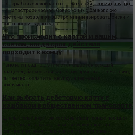
Потеря банковской карты — ситуация неприятная, но
не катастрофическая. Современные банковские
системы позволяют быстро минимизировать риски и
восстановить доступ к...
Что происходит с картой и вашим
счетом, когда срок действия
подходит к концу
Рано или поздно с этим сталкивается каждый
владелец банковской карты: вы приходите в магазин,
пытаетесь оплатить покупку, а терминал
показывает...
Как выбрать дебетовую карту с
кэшбэком в общественном транспорте
Для жителей крупных городов ежедневные поездки
на метро, автобусах, трамваях или каршеринге
составляют значительную часть регулярных