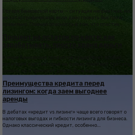
Потеря банковской карты — ситуация неприятная, но
не катастрофическая, если действовать быстро и
правильно. Главная опасность в том, что пластик...
Процент на остаток по карте: как
зарабатывать, просто храня деньги
В мире банковских продуктов существует особая
категория карт, которые не только помогают тратить
деньги, но и приносят доход. Речь идет...
Преимущества кредита перед
лизингом: когда заем выгоднее
аренды
В дебатах «кредит vs лизинг» чаще всего говорят о
налоговых выгодах и гибкости лизинга для бизнеса.
Однако классический кредит, особенно...