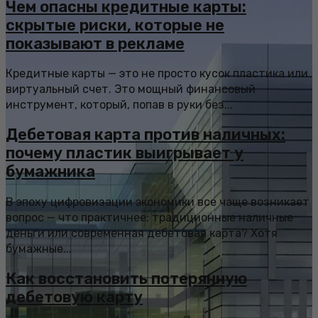
Чем опасны кредитные карты:
скрытые риски, которые не
показывают в рекламе
Кредитные карты — это не просто кусок пластика или
виртуальный счет. Это мощный финансовый
инструмент, который, попав в руки без...
Дебетовая карта против наличных:
почему пластик выигрывает у
бумажника
В эпоху цифровизации экономики все чаще возникает
вопрос — что практичнее: традиционные наличные
деньги или современная дебетовая карта? Хотя
бумажные...
Как восстановить потерянную
дебетовую карту