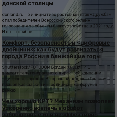
донской столицы
donland.ru По инициативе ростовчан парк «Дружба»
стал победителем Всероссийского онлайн-
голосования за объекты благоустройства в 2021 году.
И вот в ноябре...
Комфорт, безопасность и «цифровые
двойники»: как будут развиваться
города России в ближайшие годы
Shutterstock/FOTODOM Богдан ХЛОПЯНИК,
заместитель генерального директора компании
«Цифровые города»: На прошлой неделе в Грозном
прошел Кавказский инвестиционный форум, в
рамках...
Чем хорошо КРТ? Механизм позволяет
ускоренно вовлечь в оборот
заброшенные или неэффективно