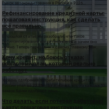
Рынок автокредитования в России в 2026...
Рефинансирование кредитной карты:
пошаговая инструкция, как сделать
всё правильно
В прошлой статье мы разобрали, что такое
рефинансирование кредитной карты и зачем оно
нужно. Теперь переходим к самому главному: как...
Хочу кредит, но боюсь отказа:
пошаговый план, который реально
работает
Уровень одобрения потребительских кредитов в
России упал до 22,5% — это значит, что из каждых 10
заявок банки одобряют лишь...
Что делать, если потерял дебетовую
карту: пошаговая инструкция