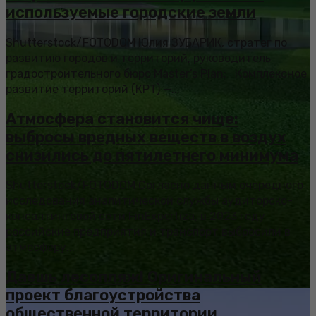
используемые городские земли
Shutterstock/FOTODOM Юлия ЗУБАРИК, стратег по
развитию городов и территорий, руководитель
градостроительного бюро Master’s Plan: Комплексное
развитие территорий (КРТ) —...
Атмосфера становится чище:
выбросы вредных веществ в воздух
снизились до пятилетнего минимума
Shutterstock/FOTODOM Согласно данным очередного
исследования аналитической службы аудиторско-
консалтинговой сети FinExpertiza, в 2023 году
российские предприятия и транспорт выбросили в
атмосферу...
Даешь лесопляж! Оригинальный
проект благоустройства
общественной территории