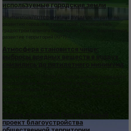
используемые городские земли
Shutterstock/FOTODOM Юлия ЗУБАРИК, стратег по
развитию городов и территорий, руководитель
градостроительного бюро Master’s Plan: Комплексное
развитие территорий (КРТ) —...
Атмосфера становится чище:
выбросы вредных веществ в воздух
снизились до пятилетнего минимума
Shutterstock/FOTODOM Согласно данным очередного
исследования аналитической службы аудиторско-
консалтинговой сети FinExpertiza, в 2023 году
российские предприятия и транспорт выбросили в
атмосферу...
Даешь лесопляж! Оригинальный
проект благоустройства
общественной территории