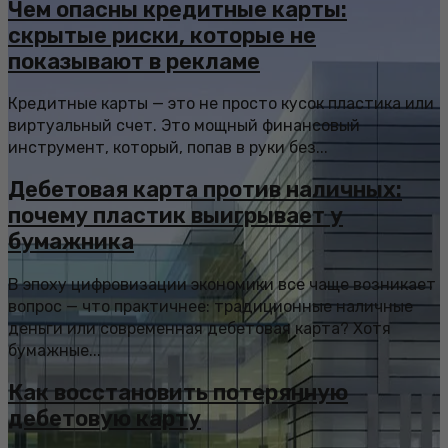
Чем опасны кредитные карты:
скрытые риски, которые не
показывают в рекламе
Кредитные карты — это не просто кусок пластика или
виртуальный счет. Это мощный финансовый
инструмент, который, попав в руки без...
Дебетовая карта против наличных:
почему пластик выигрывает у
бумажника
В эпоху цифровизации экономики все чаще возникает
вопрос — что практичнее: традиционные наличные
деньги или современная дебетовая карта? Хотя
бумажные...
Как восстановить потерянную
дебетовую карту