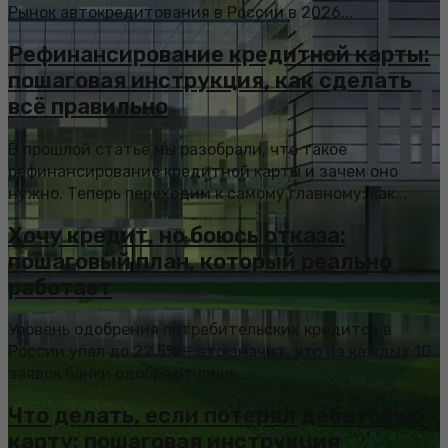
Рынок автокредитования в России в 2026...
Рефинансирование кредитной карты:
пошаговая инструкция, как сделать
всё правильно
В прошлой статье мы разобрали, что такое
рефинансирование кредитной карты и зачем оно
нужно. Теперь переходим к самому главному: как...
Хочу кредит, но боюсь отказа:
пошаговый план, который реально
работает
Уровень одобрения потребительских кредитов в
России упал до 22,5% — это значит, что из каждых 10
заявок банки одобряют лишь...
Что делать, если потерял дебетовую
карту: пошаговая инструкция