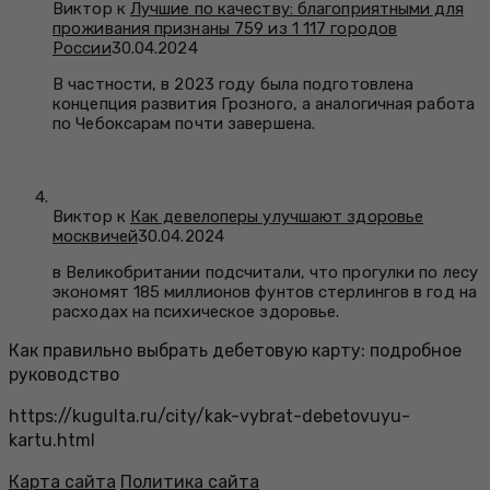
Виктор к
Лучшие по качеству: благоприятными для
проживания признаны 759 из 1 117 городов
России
30.04.2024
В частности, в 2023 году была подготовлена
концепция развития Грозного, а аналогичная работа
по Чебоксарам почти завершена.
Виктор к
Как девелоперы улучшают здоровье
москвичей
30.04.2024
в Великобритании подсчитали, что прогулки по лесу
экономят 185 миллионов фунтов стерлингов в год на
расходах на психическое здоровье.
Как правильно выбрать дебетовую карту: подробное
руководство
https://kugulta.ru/city/kak-vybrat-debetovuyu-
kartu.html
Карта сайта
Политика сайта