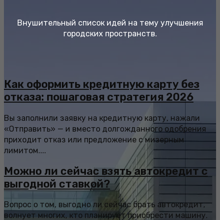
Внушительный список идей на тему улучшения
городских пространств.
Как оформить кредитную карту без
отказа: пошаговая стратегия 2026
Вы заполнили заявку на кредитную карту, нажали
«Отправить» — и вместо долгожданного одобрения
приходит отказ или предложение с мизерным
лимитом....
Можно ли сейчас взять автокредит с
выгодной ставкой?
Вопрос о том, выгодно ли сейчас брать автокредит,
волнует многих, кто планирует приобрести машину.