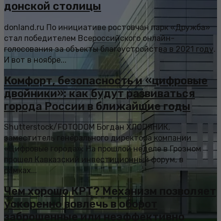
донской столицы
donland.ru По инициативе ростовчан парк «Дружба»
стал победителем Всероссийского онлайн-
голосования за объекты благоустройства в 2021 году.
И вот в ноябре...
Комфорт, безопасность и «цифровые
двойники»: как будут развиваться
города России в ближайшие годы
Shutterstock/FOTODOM Богдан ХЛОПЯНИК,
заместитель генерального директора компании
«Цифровые города»: На прошлой неделе в Грозном
прошел Кавказский инвестиционный форум, в
рамках...
Чем хорошо КРТ? Механизм позволяет
ускоренно вовлечь в оборот
заброшенные или неэффективно