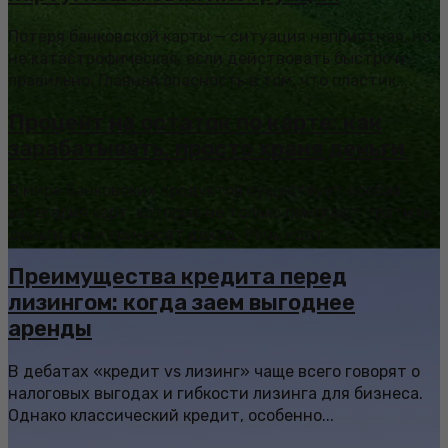
Потеря банковской карты — ситуация неприятная, но
не катастрофическая, если действовать быстро и
правильно. Главная опасность в том, что пластик...
Процент на остаток по карте: как
зарабатывать, просто храня деньги
В мире банковских продуктов существует особая
категория карт, которые не только помогают тратить
деньги, но и приносят доход. Речь идет...
Преимущества кредита перед
лизингом: когда заем выгоднее
аренды
В дебатах «кредит vs лизинг» чаще всего говорят о
налоговых выгодах и гибкости лизинга для бизнеса.
Однако классический кредит, особенно...