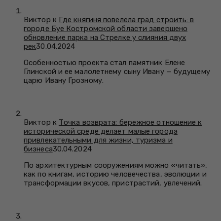
Виктор к
Где княгиня повелела град строить: в
городе Буе Костромской области завершено
обновление парка на Стрелке у слияния двух
рек
30.04.2024
Особенностью проекта стал памятник Елене
Глинской и ее малолетнему сыну Ивану — будущему
царю Ивану Грозному.
Виктор к
Точка возврата: бережное отношение к
исторической среде делает малые города
привлекательными для жизни, туризма и
бизнеса
30.04.2024
По архитектурным сооружениям можно «читать»,
как по книгам, историю человечества, эволюции и
трансформации вкусов, пристрастий, увлечений.