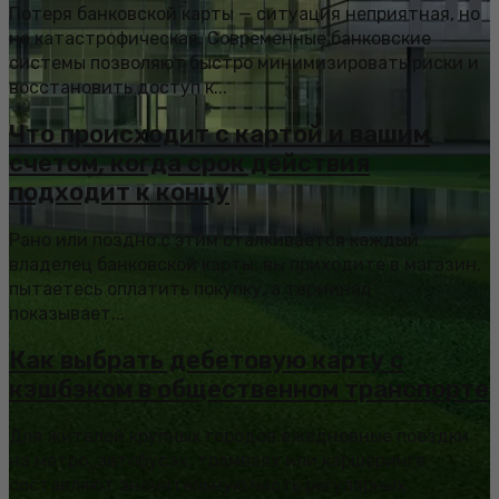
Потеря банковской карты — ситуация неприятная, но
не катастрофическая. Современные банковские
системы позволяют быстро минимизировать риски и
восстановить доступ к...
Что происходит с картой и вашим
счетом, когда срок действия
подходит к концу
Рано или поздно с этим сталкивается каждый
владелец банковской карты: вы приходите в магазин,
пытаетесь оплатить покупку, а терминал
показывает...
Как выбрать дебетовую карту с
кэшбэком в общественном транспорте
Для жителей крупных городов ежедневные поездки
на метро, автобусах, трамваях или каршеринге
составляют значительную часть регулярных