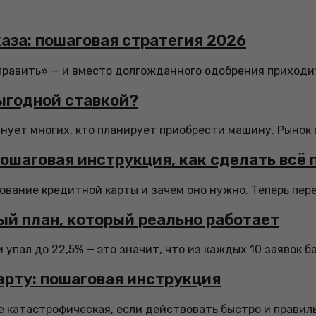
аза: пошаговая стратегия 2026
править» — и вместо долгожданного одобрения приходит
выгодной ставкой?
лнует многих, кто планирует приобрести машину. Рынок 
ошаговая инструкция, как сделать всё 
вание кредитной карты и зачем оно нужно. Теперь перех
вый план, который реально работает
упал до 22,5% — это значит, что из каждых 10 заявок б
арту: пошаговая инструкция
 катастрофическая, если действовать быстро и правильно