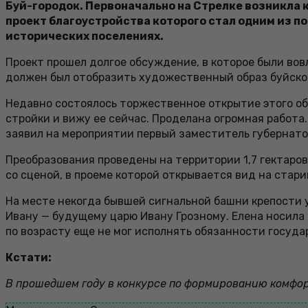
Буй-городок. Первоначально на Стрелке возникла к
проект благоустройства которого стал одним из п
исторических поселениях.
Проект прошел долгое обсуждение, в которое были вов
должен был отобразить художественный образ буйской
Недавно состоялось торжественное открытие этого общ
стройки и вижу ее сейчас. Проделана огромная работа.
заявил на мероприятии первый заместитель губернато
Преобразования проведены на территории 1,7 гектаро
со сценой, в проеме которой открывается вид на ста
На месте некогда бывшей сигнальной башни крепости 
Ивану — будущему царю Ивану Грозному. Елена носила 
по возрасту еще не мог исполнять обязанности государ
Кстати:
В прошедшем году в конкурсе по формированию комфор