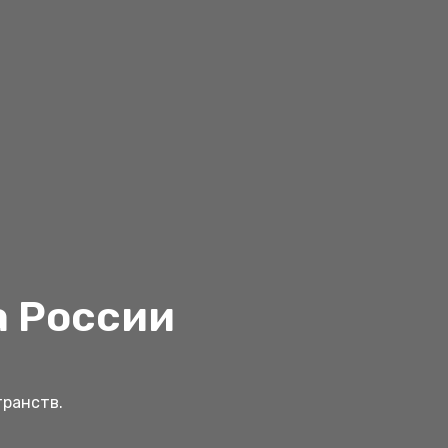
а России
транств.