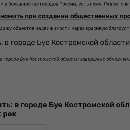
 и в большинстве городов России, есть пляж. Рядом, опять
кономить при создании общественных пр
родажу объектов недвижимости через красивую благоус
ь: в городе Буе Костромской област
 в городе Буе Костромской области завершено обновлени
ить: в городе Буе Костромской о
х рек