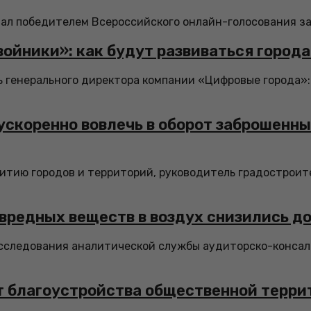
л победителем Всероссийского онлайн-голосования за о
войники»: как будут развиваться город
генерального директора компании «Цифровые города»: 
ускоренно вовлечь в оборот заброшенн
итию городов и территорий, руководитель градостроите
вредных веществ в воздух снизились д
следования аналитической службы аудиторско-консалтин
 благоустройства общественной террит