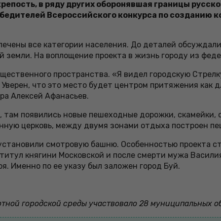
репость, в ряду других оборонявшая границы русског
обедителей Всероссийского конкурса по созданию к
лечены все категории населения. До деталей обсуждали
 земли. На воплощение проекта в жизнь городу из феде
ественного пространства. «Я видел городскую Стрелку д
 Уверен, что это место будет центром притяжения как дл
ра Алексей Афанасьев.
в, там появились новые пешеходные дорожки, скамейки,
ринную церковь, между двумя зонами отдыха построен п
установили смотровую башню. Особенностью проекта ст
титул княгини Московской и после смерти мужа Василия 
я. Именно по ее указу был заложен город Буй.
тной городской среды участвовало 28 муниципальных о