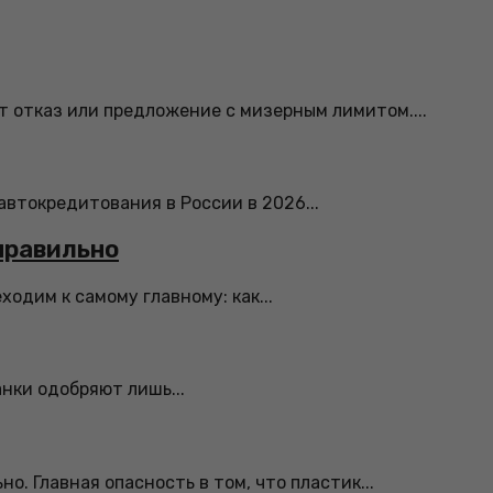
 отказ или предложение с мизерным лимитом....
автокредитования в России в 2026...
правильно
одим к самому главному: как...
анки одобряют лишь...
. Главная опасность в том, что пластик...