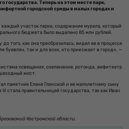
о государства. Теперь на этом месте парк,
омфортной городской среды в малых городах и
 каждый участок парка, содержание мурала, который
рального бюджета было выделено 85 млн рублей.
о того, как она преобразилась, видел ее в процессе
я буевлян, так и для всех, кто приезжает в город», —
 система освещения, озеленение, ротонда, амфитеатр
ешеходный мост.
ал памятник Елене Глинской и ее малолетнему сыну
III стала правительницей государства, так как Иван
бразований Костромской области.