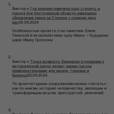
Виктор к
Где княгиня повелела град строить: в
городе Буе Костромской области завершено
обновление парка на Стрелке у слияния двух
рек
30.04.2024
Особенностью проекта стал памятник Елене
Глинской и ее малолетнему сыну Ивану — будущему
царю Ивану Грозному.
Виктор к
Точка возврата: бережное отношение к
исторической среде делает малые города
привлекательными для жизни, туризма и
бизнеса
30.04.2024
По архитектурным сооружениям можно «читать»,
как по книгам, историю человечества, эволюции и
трансформации вкусов, пристрастий, увлечений.