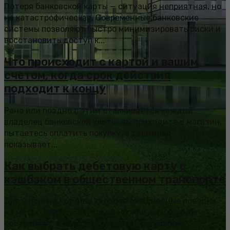
Потеря банковской карты — ситуация неприятная, но
не катастрофическая. Современные банковские
системы позволяют быстро минимизировать риски и
восстановить доступ к...
Что происходит с картой и вашим
счетом, когда срок действия
подходит к концу
Рано или поздно с этим сталкивается каждый
владелец банковской карты: вы приходите в магазин,
пытаетесь оплатить покупку, а терминал
показывает...
Как выбрать дебетовую карту с
кэшбэком в общественном транспорте
Для жителей крупных городов ежедневные поездки
на метро, автобусах, трамваях или каршеринге
составляют значительную часть регулярных