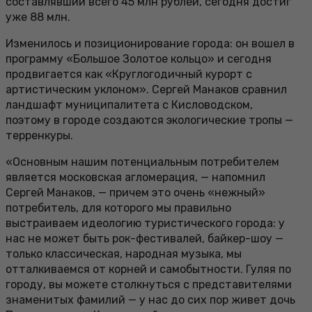
составлявший всего 45 млн рублей, сегодня достиг
уже 88 млн.
Изменилось и позиционирование города: он вошел в
программу «Большое Золотое кольцо» и сегодня
продвигается как «Круглогодичный курорт с
артистическим уклоном». Сергей Манаков сравнил
ландшафт муниципалитета с Кисловодском,
поэтому в городе создаются экологические тропы —
терренкуры.
«Основным нашим потенциальным потребителем
является московская агломерация, — напомнил
Сергей Манаков, — причем это очень «нежный»
потребитель, для которого мы правильно
выстраиваем идеологию туристического города: у
нас не может быть рок-фестивалей, байкер-шоу —
только классическая, народная музыка, мы
отталкиваемся от корней и самобытности. Гуляя по
городу, вы можете столкнуться с представителями
знаменитых фамилий — у нас до сих пор живет дочь