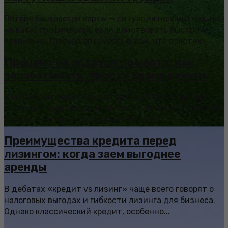
Потеря банковской карты — ситуация неприятная, но
не катастрофическая, если действовать быстро и
правильно. Главная опасность в том, что пластик...
Процент на остаток по карте: как
зарабатывать, просто храня деньги
В мире банковских продуктов существует особая
категория карт, которые не только помогают тратить
деньги, но и приносят доход. Речь идет...
Преимущества кредита перед
лизингом: когда заем выгоднее
аренды
В дебатах «кредит vs лизинг» чаще всего говорят о
налоговых выгодах и гибкости лизинга для бизнеса.
Однако классический кредит, особенно...