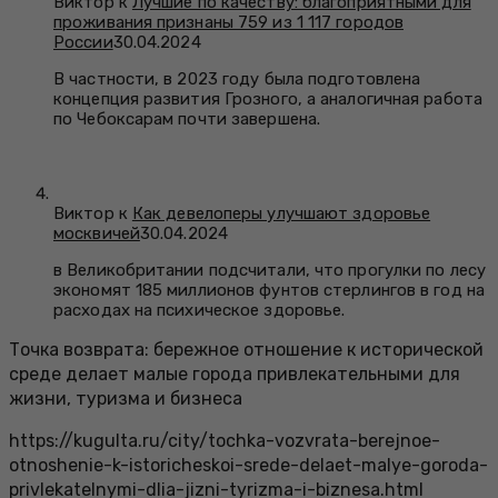
Виктор к
Лучшие по качеству: благоприятными для
проживания признаны 759 из 1 117 городов
России
30.04.2024
В частности, в 2023 году была подготовлена
концепция развития Грозного, а аналогичная работа
по Чебоксарам почти завершена.
Виктор к
Как девелоперы улучшают здоровье
москвичей
30.04.2024
в Великобритании подсчитали, что прогулки по лесу
экономят 185 миллионов фунтов стерлингов в год на
расходах на психическое здоровье.
Точка возврата: бережное отношение к исторической
среде делает малые города привлекательными для
жизни, туризма и бизнеса
https://kugulta.ru/city/tochka-vozvrata-berejnoe-
otnoshenie-k-istoricheskoi-srede-delaet-malye-goroda-
privlekatelnymi-dlia-jizni-tyrizma-i-biznesa.html