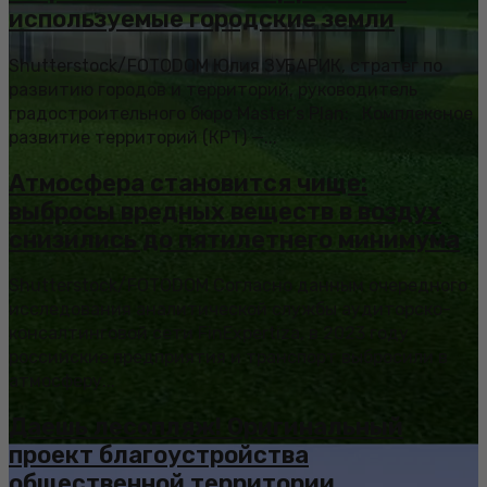
используемые городские земли
Shutterstock/FOTODOM Юлия ЗУБАРИК, стратег по
развитию городов и территорий, руководитель
градостроительного бюро Master’s Plan: Комплексное
развитие территорий (КРТ) —...
Атмосфера становится чище:
выбросы вредных веществ в воздух
снизились до пятилетнего минимума
Shutterstock/FOTODOM Согласно данным очередного
исследования аналитической службы аудиторско-
консалтинговой сети FinExpertiza, в 2023 году
российские предприятия и транспорт выбросили в
атмосферу...
Даешь лесопляж! Оригинальный
проект благоустройства
общественной территории