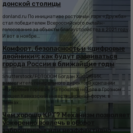
донской столицы
donland.ru По инициативе ростовчан парк «Дружба»
стал победителем Всероссийского онлайн-
голосования за объекты благоустройства в 2021 году.
И вот в ноябре...
Комфорт, безопасность и «цифровые
двойники»: как будут развиваться
города России в ближайшие годы
Shutterstock/FOTODOM Богдан ХЛОПЯНИК,
заместитель генерального директора компании
«Цифровые города»: На прошлой неделе в Грозном
прошел Кавказский инвестиционный форум, в
рамках...
Чем хорошо КРТ? Механизм позволяет
ускоренно вовлечь в оборот
заброшенные или неэффективно