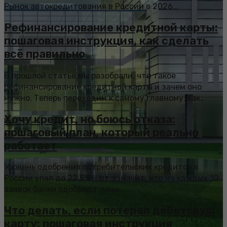
Рынок автокредитования в России в 2026...
Рефинансирование кредитной карты:
пошаговая инструкция, как сделать
всё правильно
В прошлой статье мы разобрали, что такое
рефинансирование кредитной карты и зачем оно
нужно. Теперь переходим к самому главному: как...
Хочу кредит, но боюсь отказа:
пошаговый план, который реально
работает
Уровень одобрения потребительских кредитов в
России упал до 22,5% — это значит, что из каждых 10
заявок банки одобряют лишь...
Что делать, если потерял дебетовую
карту: пошаговая инструкция