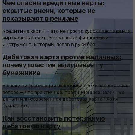
Чем опасны кредитные карты:
скрытые риски, которые не
показывают в рекламе
Кредитные карты — это не просто кусок пластика или
виртуальный счет. Это мощный финансовый
инструмент, который, попав в руки без...
Дебетовая карта против наличных:
почему пластик выигрывает у
бумажника
В эпоху цифровизации экономики все чаще возникает
вопрос — что практичнее: традиционные наличные
деньги или современная дебетовая карта? Хотя
бумажные...
Как восстановить потерянную
дебетовую карту