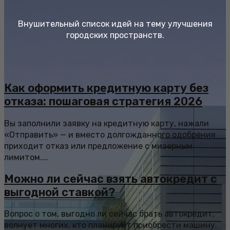
Внушительный список идей на тему улучшения
городских пространств.
Как оформить кредитную карту без
отказа: пошаговая стратегия 2026
Вы заполнили заявку на кредитную карту, нажали
«Отправить» — и вместо долгожданного одобрения
приходит отказ или предложение с мизерным
лимитом....
Можно ли сейчас взять автокредит с
выгодной ставкой?
Вопрос о том, выгодно ли сейчас брать автокредит,
волнует многих, кто планирует приобрести машину.