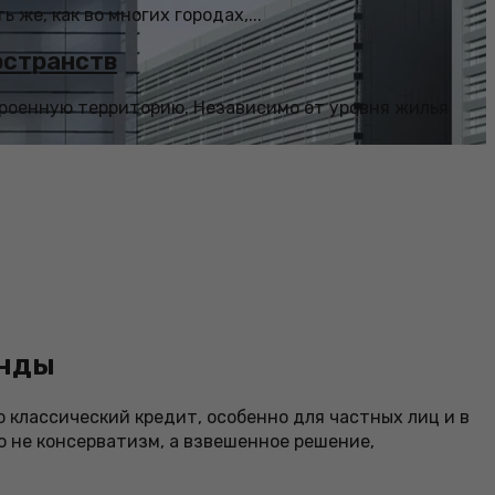
 же, как во многих городах,...
остранств
троенную территорию. Независимо от уровня жилья
енды
о классический кредит, особенно для частных лиц и в
о не консерватизм, а взвешенное решение,