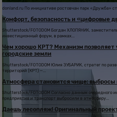
donland.ru По инициативе ростовчан парк «Дружба» ста
Комфорт, безопасность и «цифровые д
Shutterstock/FOTODOM Богдан ХЛОПЯНИК, заместитель 
инвестиционный форум, в рамках...
Чем хорошо КРТ? Механизм позволяет 
городские земли
Shutterstock/FOTODOM Юлия ЗУБАРИК, стратег по разв
территорий (КРТ) —...
Атмосфера становится чище: выбросы 
Shutterstock/FOTODOM Согласно данным очередного ис
предприятия и транспорт выбросили в атмосферу...
Даешь лесопляж! Оригинальный проект