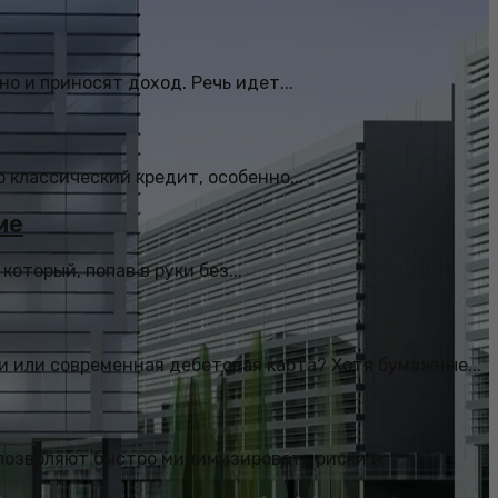
о и приносят доход. Речь идет...
 классический кредит, особенно...
ме
торый, попав в руки без...
и или современная дебетовая карта? Хотя бумажные...
 позволяют быстро минимизировать риски и