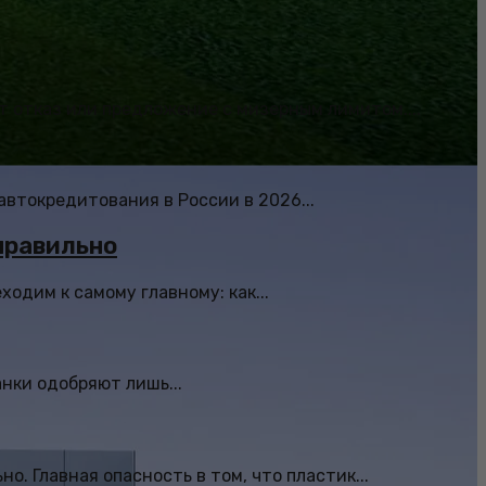
 отказ или предложение с мизерным лимитом....
автокредитования в России в 2026...
правильно
одим к самому главному: как...
анки одобряют лишь...
. Главная опасность в том, что пластик...