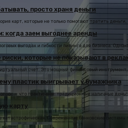
батывать, просто храня деньги
рия карт, которые не только помогают тратить деньги, н
: когда заем выгоднее аренды
логовых выгодах и гибкости лизинга для бизнеса. Однако
 риски, которые не показывают в рекла
иртуальный счет. Это мощный финансовый инструмент, ко
чему пластик выигрывает у бумажника
вопрос — что практичнее: традиционные наличные деньг
ую карту
не катастрофическая. Современные банковские системы