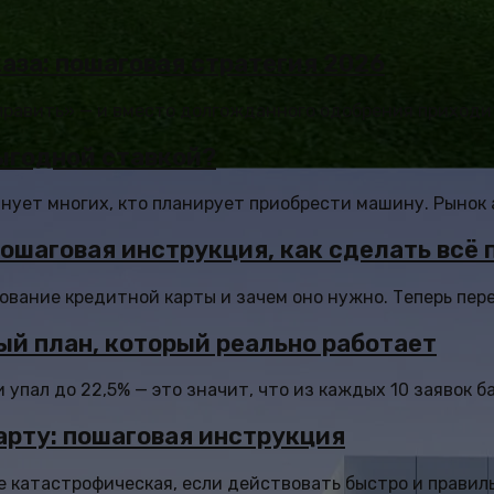
аза: пошаговая стратегия 2026
править» — и вместо долгожданного одобрения приходит
выгодной ставкой?
лнует многих, кто планирует приобрести машину. Рынок 
ошаговая инструкция, как сделать всё 
вание кредитной карты и зачем оно нужно. Теперь перех
вый план, который реально работает
упал до 22,5% — это значит, что из каждых 10 заявок б
арту: пошаговая инструкция
 катастрофическая, если действовать быстро и правильно