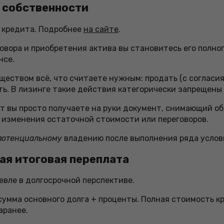
о собственности
 кредита. Подробнее
на сайте
.
овора и приобретения актива вы становитесь его полно
нсе.
ществом всё, что считаете нужным: продать (с согласи
ть. В лизинге такие действия категорически запрещены
 вы просто получаете на руки документ, снимающий обр
 изменения остаточной стоимости или переговоров.
потенциальному
владению после выполнения ряда услов
шая итоговая переплата
вле в долгосрочной перспективе.
умма основного долга + проценты. Полная стоимость кр
аранее.