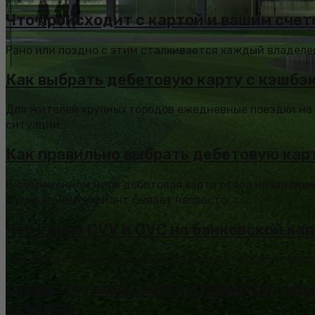
Что происходит с картой и вашим счет
Рано или поздно с этим сталкивается каждый владелец 
Как выбрать дебетовую карту с кэшбэ
Для жителей крупных городов ежедневные поездки на 
ситуации...
Как правильно выбрать дебетовую кар
В современном мире дебетовая карта стала незамени
оптимальный вариант бывает непросто....
Что такое CVV и CVC на банковской ка
При оплате покупок в интернете вас часто просят ввест
А парк-то голый: благоустройство па
столицы