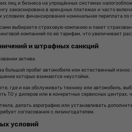
их лиц и бизнеса на упрощённых системах налогооблож
зингу замаскирована в арендных платежах и часто вклю
х условиях финансирования номинальная переплата по 
сами выбираете страховую компанию и пакет страховани
инговой компанией по её тарифам, что увеличивает рас
аничений и штрафных санкций
зовании актива.
за большой пробег автомобиля или естественный износ
ышение которых взимаются неустойки.
те, где и как обслуживать технику или автомобиль, вы
ь ТО у дилеров или в конкретных сервисных центрах, 
екла, делать аэрографию или устанавливать дополните
ребует согласования с лизингодателем.
тых условий