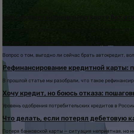
Как оформить кредитную карту без отк
Вы заполнили заявку на кредитную карту, нажали «От
Можно ли сейчас взять автокредит с 
Вопрос о том, выгодно ли сейчас брать автокредит, во
Рефинансирование кредитной карты: п
В прошлой статье мы разобрали, что такое рефинансиро
Хочу кредит, но боюсь отказа: пошаго
Уровень одобрения потребительских кредитов в России 
Что делать, если потерял дебетовую к
Потеря банковской карты — ситуация неприятная, но не