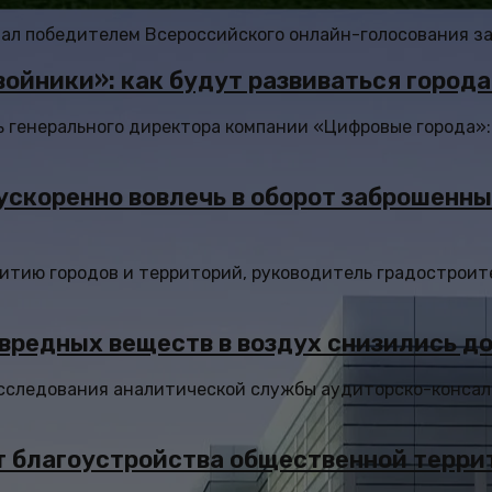
л победителем Всероссийского онлайн-голосования за о
войники»: как будут развиваться город
генерального директора компании «Цифровые города»: 
ускоренно вовлечь в оборот заброшенн
итию городов и территорий, руководитель градостроите
вредных веществ в воздух снизились д
следования аналитической службы аудиторско-консалтин
 благоустройства общественной террит