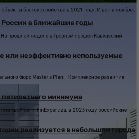
бъекты благоустройства в 2021 году. И вот в ноябре...
а России в ближайшие годы
На прошлой неделе в Грозном прошел Кавказский
ые или неэффективно используемые
льного бюро Master’s Plan: Комплексное развитие
о пятилетнего минимума
говой сети FinExpertiza, в 2023 году российские
ории реализуется в небольшом городе