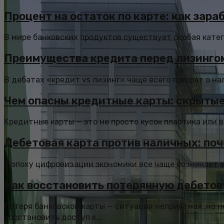
Процент на остаток по карте: как зара
В мире банковских продуктов существует особая катего
Преимущества кредита перед лизингом
В дебатах «кредит vs лизинг» чаще всего говорят о на
Чем опасны кредитные карты: скрытые
Кредитные карты — это не просто кусок пластика или в
Дебетовая карта против наличных: по
В эпоху цифровизации экономики все чаще возникает 
Как восстановить потерянную дебетов
Потеря банковской карты — ситуация неприятная, но 
восстановить доступ к...