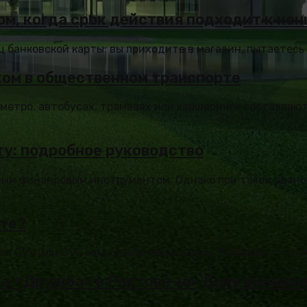
ом, когда срок действия подходит к кон
банковской карты: вы приходите в магазин, пытаетесь о
ком в общественном транспорте
метро, автобусах, трамваях или каршеринге составляют
ту: подробное руководство
мым финансовым инструментом. Однако при таком разн
рте?
и CVV или CVC-код с дебетовой карты. Разберём, что это
рка «Дружба» в Ростове-на-Дону вызыва