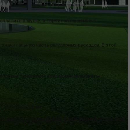
цу
платить покупку, а терминал показывает...
 значительную часть регулярных расходов. В этой
ообразии банковских предложений выбрать
 за цифры, зачем...
ет массу нареканий у жителей донской