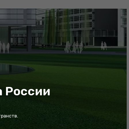
а России
транств.