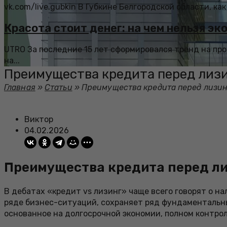
vk.com/live.gubkin В Губкине Белгородской области, как
Красота стоит денег: на чем нельзя э
UTRO За последние 15 лет сформировался тренд на п
на...
Преимущества кредита перед лизи
Главная
»
Статьи
»
Преимущества кредита перед лизин
Виктор
04.02.2026
Преимущества кредита перед ли
В дебатах «кредит vs лизинг» чаще всего говорят о на
ряде бизнес-ситуаций, сохраняет ряд фундаментальны
основанное на долгосрочной экономии, полном контрол