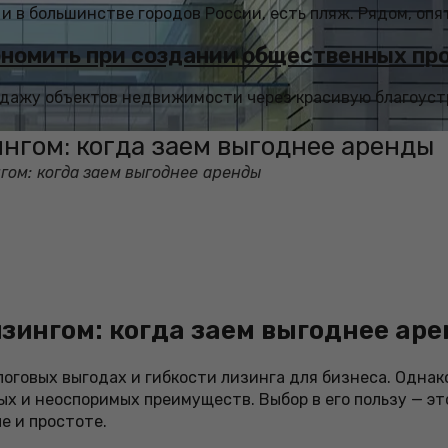
 и в большинстве городов России, есть пляж. Рядом, опять
кономить при создании общественных пр
родажу объектов недвижимости через красивую благоус
нгом: когда заем выгоднее аренды
гом: когда заем выгоднее аренды
зингом: когда заем выгоднее ар
логовых выгодах и гибкости лизинга для бизнеса. Однак
х и неоспоримых преимуществ. Выбор в его пользу — эт
е и простоте.