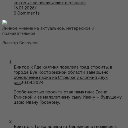
которые не показывают в рекламе
16.01.2026
/
0 Comments
Личное мнение на актуальное, интересное и
познавательное
Виктор Белоусов
Виктор к
Где княгиня повелела град строить: в
городе Буе Костромской области завершено
обновление парка на Стрелке у слияния двух
рек
30.04.2024
Особенностью проекта стал памятник Елене
Глинской и ее малолетнему сыну Ивану — будущему
царю Ивану Грозному.
Виктор к
Точка возврата: бережное отношение к