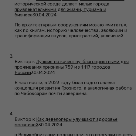
исторической среде делает малые города
привлекательными для жизни, туризма и
бизнеса
30.04.2024
По архитектурным сооружениям можно «читать»,
как по книгам, историю человечества, эволюции и
трансформации вкусов, пристрастий, увлечений.
Виктор к
Лучшие по качеству: благоприятными для
проживания признаны 759 из 1 117 городов
России
30.04.2024
В частности, в 2023 году была подготовлена
концепция развития Грозного, а аналогичная работа
по Чебоксарам почти завершена.
Виктор к
Как девелоперы улучшают здоровье
москвичей
30.04.2024
в Великобритании подсчитали, что прогулки по лесу