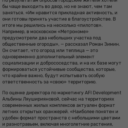
По результатам опросов городские жители хотели
бы чаще выходить во двор, но не знают, чем там
заняться. «Им нравится прикладная активность, и
они готовы принять участие в благоустройстве. В
итоге мы решились на несколько «пилотов».
Например, в московском «Метрономе»
предусмотрели два небольших участка под
общественные огороды», — рассказал Роман Зимин.
Он считает, что огород или теплица — это
одновременно дополнительный элемент
социализации и добрососедства, и на их базе могут
формироваться устойчивые сообщества, которые,
что крайне важно, будут испытывать особую
ответственность за «свою» территорию.
По оценке директора по маркетингу AFI Development
Альбины Ляуширияновой, сейчас на территориях
современных жилых комплексов актуален формат
летних открытых оранжерей. «Наиболее понятен и
удобен формат пространств с небольшими цветами
и разнотравьем, включая многолетние растения,