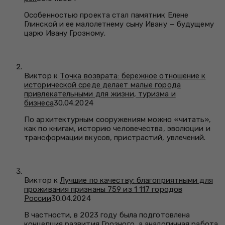
Особенностью проекта стал памятник Елене
Глинской и ее малолетнему сыну Ивану — будущему
царю Ивану Грозному.
Виктор к
Точка возврата: бережное отношение к
исторической среде делает малые города
привлекательными для жизни, туризма и
бизнеса
30.04.2024
По архитектурным сооружениям можно «читать»,
как по книгам, историю человечества, эволюции и
трансформации вкусов, пристрастий, увлечений.
Виктор к
Лучшие по качеству: благоприятными для
проживания признаны 759 из 1 117 городов
России
30.04.2024
В частности, в 2023 году была подготовлена
концепция развития Грозного, а аналогичная работа