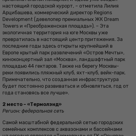
настоящий городской курорт, – отметила Лилия
Арцибашева, коммерческий директор Regions
Development (девелопер премиальных ЖК Dream
Towers и «Преображенская площадь»). – Эта
экологичная территория на юге Москвы уже
превратилась в настоящий центр притяжения. За
последние годы здесь открыты крупнейший в
Европе крытый парк развлечений «Остров Мечты»,
киноконцертный зал «Москва», ландшафтный парк
площадью 44 гектаров. Также на берегу Москвы-
реки появились пляжный клуб, яхт-клуб, вейк-парк.
Примечательно, что созданная инфраструктура
будет постоянно развиваться и обновляться, год от
года становясь все лучше».
2 место – «Термолэнд»
Регион: федеральная сеть
Самой масштабной федеральной сетью городских
семейных комплексов с аквазонами и бассейнами
на сегодня является «Термолэнд» от ГК «Основа».