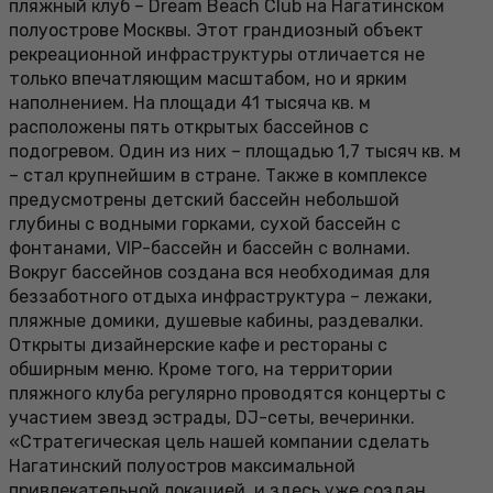
пляжный клуб – Dream Beach Club на Нагатинском
полуострове Москвы. Этот грандиозный объект
рекреационной инфраструктуры отличается не
только впечатляющим масштабом, но и ярким
наполнением. На площади 41 тысяча кв. м
расположены пять открытых бассейнов с
подогревом. Один из них – площадью 1,7 тысяч кв. м
– стал крупнейшим в стране. Также в комплексе
предусмотрены детский бассейн небольшой
глубины с водными горками, сухой бассейн с
фонтанами, VIP-бассейн и бассейн с волнами.
Вокруг бассейнов создана вся необходимая для
беззаботного отдыха инфраструктура – лежаки,
пляжные домики, душевые кабины, раздевалки.
Открыты дизайнерские кафе и рестораны с
обширным меню. Кроме того, на территории
пляжного клуба регулярно проводятся концерты с
участием звезд эстрады, DJ-сеты, вечеринки.
«Стратегическая цель нашей компании сделать
Нагатинский полуостров максимальной
привлекательной локацией, и здесь уже создан