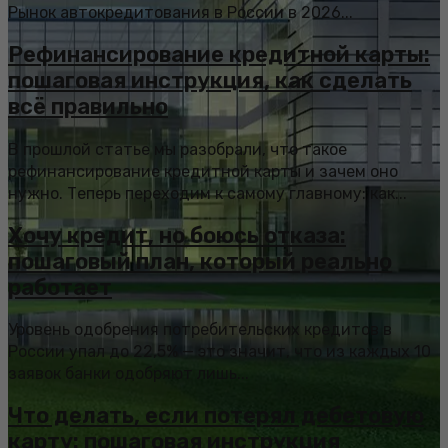
Рынок автокредитования в России в 2026...
Рефинансирование кредитной карты:
пошаговая инструкция, как сделать
всё правильно
В прошлой статье мы разобрали, что такое
рефинансирование кредитной карты и зачем оно
нужно. Теперь переходим к самому главному: как...
Хочу кредит, но боюсь отказа:
пошаговый план, который реально
работает
Уровень одобрения потребительских кредитов в
России упал до 22,5% — это значит, что из каждых 10
заявок банки одобряют лишь...
Что делать, если потерял дебетовую
карту: пошаговая инструкция