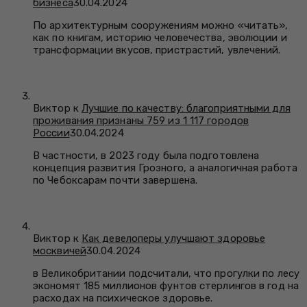
бизнеса
30.04.2024
По архитектурным сооружениям можно «читать»,
как по книгам, историю человечества, эволюции и
трансформации вкусов, пристрастий, увлечений.
Виктор к
Лучшие по качеству: благоприятными для
проживания признаны 759 из 1 117 городов
России
30.04.2024
В частности, в 2023 году была подготовлена
концепция развития Грозного, а аналогичная работа
по Чебоксарам почти завершена.
Виктор к
Как девелоперы улучшают здоровье
москвичей
30.04.2024
в Великобритании подсчитали, что прогулки по лесу
экономят 185 миллионов фунтов стерлингов в год на
расходах на психическое здоровье.