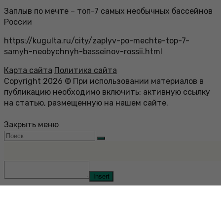
Заплыв по мечте – топ-7 самых необычных бассейнов
России
https://kugulta.ru/city/zaplyv-po-mechte-top-7-
samyh-neobychnyh-basseinov-rossii.html
Карта сайта
Политика сайта
Copyright 2026 © При использовании материалов в
публикацию необходимо включить: активную ссылку
на статью, размещенную на нашем сайте.
Закрыть меню
Insert