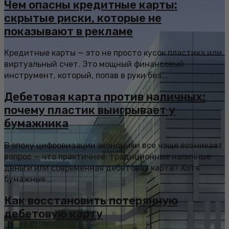
Чем опасны кредитные карты:
скрытые риски, которые не
показывают в рекламе
Кредитные карты — это не просто кусок пластика или
виртуальный счет. Это мощный финансовый
инструмент, который, попав в руки без...
Дебетовая карта против наличных:
почему пластик выигрывает у
бумажника
В эпоху цифровизации экономики все чаще возникает
вопрос — что практичнее: традиционные наличные
деньги или современная дебетовая карта? Хотя
бумажные...
Как восстановить потерянную
дебетовую карту