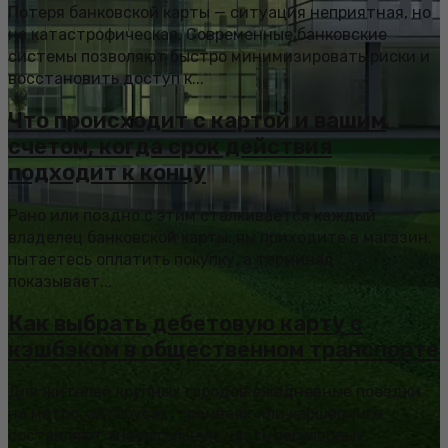
Потеря банковской карты — ситуация неприятная, но
не катастрофическая. Современные банковские
системы позволяют быстро минимизировать риски и
восстановить доступ к...
Что происходит с картой и вашим
счетом, когда срок действия
подходит к концу
Рано или поздно с этим сталкивается каждый
владелец банковской карты: вы приходите в магазин,
пытаетесь оплатить покупку, а терминал
показывает...
Как выбрать дебетовую карту с
кэшбэком в общественном транспорте
Для жителей крупных городов ежедневные поездки
на метро, автобусах, трамваях или каршеринге
составляют значительную часть регулярных