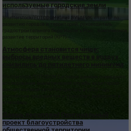
используемые городские земли
Shutterstock/FOTODOM Юлия ЗУБАРИК, стратег по
развитию городов и территорий, руководитель
градостроительного бюро Master’s Plan: Комплексное
развитие территорий (КРТ) —...
Атмосфера становится чище:
выбросы вредных веществ в воздух
снизились до пятилетнего минимума
Shutterstock/FOTODOM Согласно данным очередного
исследования аналитической службы аудиторско-
консалтинговой сети FinExpertiza, в 2023 году
российские предприятия и транспорт выбросили в
атмосферу...
Даешь лесопляж! Оригинальный
проект благоустройства
общественной территории