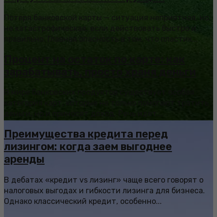
Потеря банковской карты — ситуация неприятная, но
не катастрофическая, если действовать быстро и
правильно. Главная опасность в том, что пластик...
Процент на остаток по карте: как
зарабатывать, просто храня деньги
В мире банковских продуктов существует особая
категория карт, которые не только помогают тратить
деньги, но и приносят доход. Речь идет...
Преимущества кредита перед
лизингом: когда заем выгоднее
аренды
В дебатах «кредит vs лизинг» чаще всего говорят о
налоговых выгодах и гибкости лизинга для бизнеса.
Однако классический кредит, особенно...