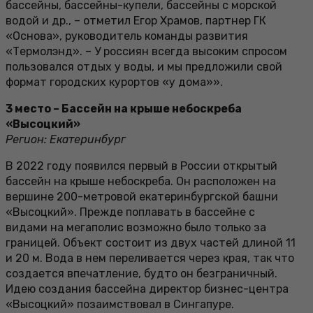
бассейны, бассейны-купели, бассейны с морской
водой и др., – отметил Егор Храмов, партнер ГК
«Основа», руководитель команды развития
«Термолэнд». – У россиян всегда высоким спросом
пользовался отдых у воды, и мы предложили свой
формат городских курортов «у дома»».
3 место – Бассейн на крыше небоскреба
«Высоцкий»
Регион: Екатеринбург
В 2022 году появился первый в России открытый
бассейн на крыше небоскреба. Он расположен на
вершине 200-метровой екатеринбургской башни
«Высоцкий». Прежде поплавать в бассейне с
видами на мегаполис возможно было только за
границей. Объект состоит из двух частей длиной 11
и 20 м. Вода в нем переливается через края, так что
создается впечатление, будто он безграничный.
Идею создания бассейна директор бизнес-центра
«Высоцкий» позаимствовал в Сингапуре.