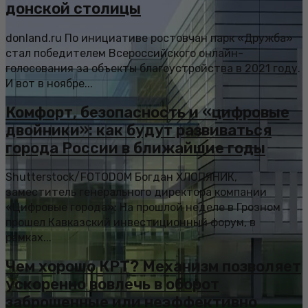
донской столицы
donland.ru По инициативе ростовчан парк «Дружба»
стал победителем Всероссийского онлайн-
голосования за объекты благоустройства в 2021 году.
И вот в ноябре...
Комфорт, безопасность и «цифровые
двойники»: как будут развиваться
города России в ближайшие годы
Shutterstock/FOTODOM Богдан ХЛОПЯНИК,
заместитель генерального директора компании
«Цифровые города»: На прошлой неделе в Грозном
прошел Кавказский инвестиционный форум, в
рамках...
Чем хорошо КРТ? Механизм позволяет
ускоренно вовлечь в оборот
заброшенные или неэффективно