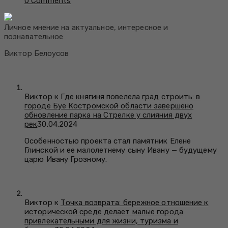
0 Comments
Личное мнение на актуальное, интересное и
познавательное
Виктор Белоусов
Виктор к
Где княгиня повелела град строить: в
городе Буе Костромской области завершено
обновление парка на Стрелке у слияния двух
рек
30.04.2024
Особенностью проекта стал памятник Елене
Глинской и ее малолетнему сыну Ивану — будущему
царю Ивану Грозному.
Виктор к
Точка возврата: бережное отношение к
исторической среде делает малые города
привлекательными для жизни, туризма и