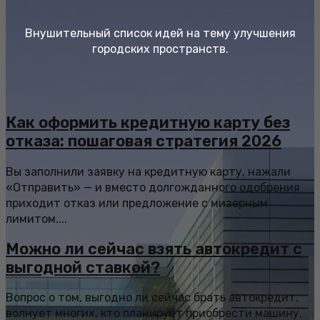
Внушительный список идей на тему улучшения
городских пространств.
Как оформить кредитную карту без
отказа: пошаговая стратегия 2026
Вы заполнили заявку на кредитную карту, нажали
«Отправить» — и вместо долгожданного одобрения
приходит отказ или предложение с мизерным
лимитом....
Можно ли сейчас взять автокредит с
выгодной ставкой?
Вопрос о том, выгодно ли сейчас брать автокредит,
волнует многих, кто планирует приобрести машину.