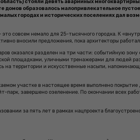
 область) стояли девять аварийных многоквартирных 
сте домов образовалось малопривлекательное пусто
малых городах и исторических поселениях дал возм
 — это совсем немало для 25-тысячного городка. К «вну
тивно вносили предложения, пока архитекторы работал
аров оказался разделен на три части: событийную зону 
ской площадками, уличными тренажерами для людей раз
сь на территории и искусственные насыпи, напоминающ
ажаемом участке в настоящее время выполнено покрытие
йт-парк, завершено озеленение. По окончании всех раб
азовании за пять лет в рамках нацпроекта благоустрое