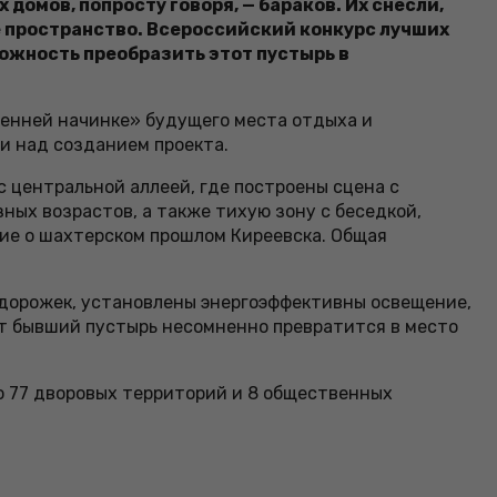
домов, попросту говоря, — бараков. Их снесли,
е пространство. Всероссийский конкурс лучших
ожность преобразить этот пустырь в
тренней начинке» будущего места отдыха и
и над созданием проекта.
с центральной аллеей, где построены сцена с
ных возрастов, а также тихую зону с беседкой,
ие о шахтерском прошлом Киреевска. Общая
 дорожек, установлены энергоэффективны освещение,
от бывший пустырь несомненно превратится в место
но 77 дворовых территорий и 8 общественных