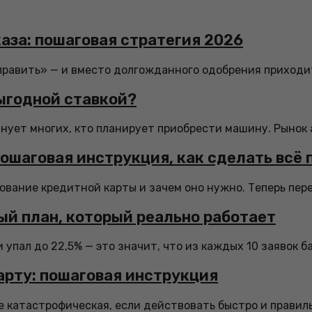
аза: пошаговая стратегия 2026
править» — и вместо долгожданного одобрения приходит
выгодной ставкой?
лнует многих, кто планирует приобрести машину. Рынок 
ошаговая инструкция, как сделать всё 
вание кредитной карты и зачем оно нужно. Теперь перех
вый план, который реально работает
упал до 22,5% — это значит, что из каждых 10 заявок б
арту: пошаговая инструкция
 катастрофическая, если действовать быстро и правильно