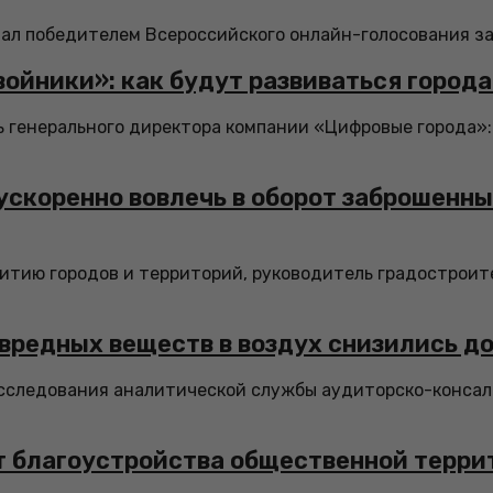
л победителем Всероссийского онлайн-голосования за о
войники»: как будут развиваться город
генерального директора компании «Цифровые города»: 
ускоренно вовлечь в оборот заброшенн
итию городов и территорий, руководитель градостроите
вредных веществ в воздух снизились д
следования аналитической службы аудиторско-консалтин
 благоустройства общественной террит