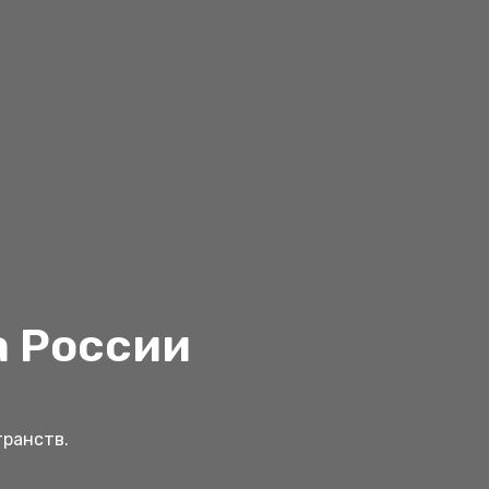
а России
транств.