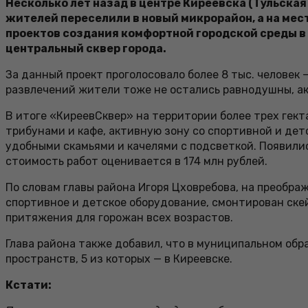
Несколько лет назад в центре Киреевска (Тульская
жителей переселили в новый микрорайон, а на ме
проектов создания комфортной городской среды в 
центральный сквер города.
За данный проект проголосовало более 8 тыс. человек
развлечений жители тоже не остались равнодушны, ак
В итоге «КиреевСквер» на территории более трех гект
трибунами и кафе, активную зону со спортивной и дет
удобными скамьями и качелями с подсветкой. Появили
стоимость работ оценивается в 174 млн рублей.
По словам главы района Игоря Цховребова, на преобр
спортивное и детское оборудование, смонтирован ске
притяжения для горожан всех возрастов.
Глава района также добавил, что в муниципальном обр
пространств, 5 из которых — в Киреевске.
Кстати: