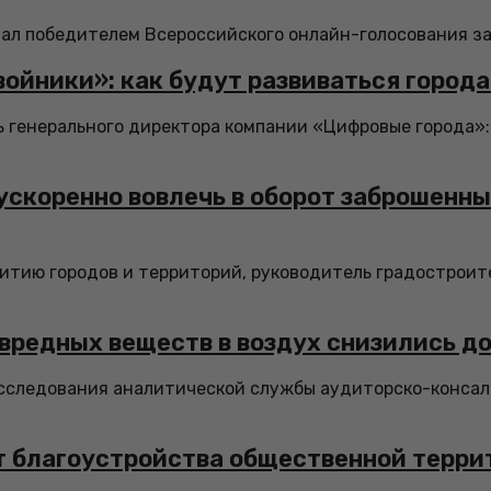
л победителем Всероссийского онлайн-голосования за о
войники»: как будут развиваться город
генерального директора компании «Цифровые города»: 
ускоренно вовлечь в оборот заброшенн
итию городов и территорий, руководитель градостроите
вредных веществ в воздух снизились д
следования аналитической службы аудиторско-консалтин
 благоустройства общественной террит