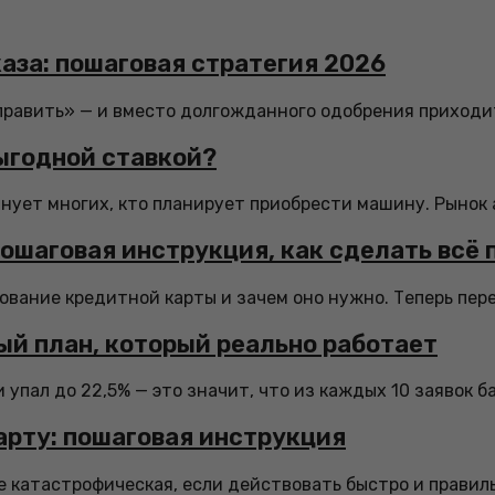
аза: пошаговая стратегия 2026
править» — и вместо долгожданного одобрения приходит
выгодной ставкой?
лнует многих, кто планирует приобрести машину. Рынок 
ошаговая инструкция, как сделать всё 
вание кредитной карты и зачем оно нужно. Теперь перех
вый план, который реально работает
упал до 22,5% — это значит, что из каждых 10 заявок б
арту: пошаговая инструкция
 катастрофическая, если действовать быстро и правильно