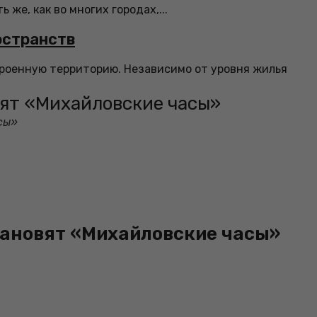
 же, как во многих городах,...
остранств
троенную территорию. Независимо от уровня жилья
вят «Михайловские часы»
сы»
тановят «Михайловские часы»