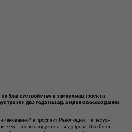
 по благоустройству в рамках нацпроекта
строили два года назад, а идея о воссоздании
реименованной в проспект Революции. На первом
вое 7-метровое сооружение из дерева. Это была