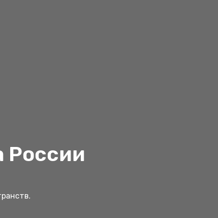
а России
транств.