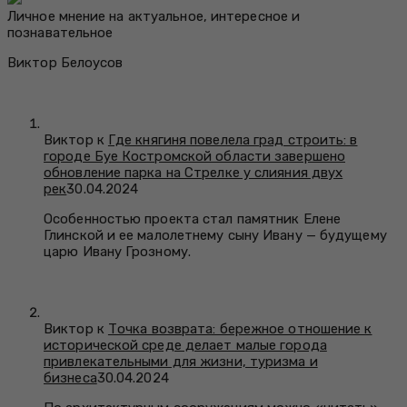
Личное мнение на актуальное, интересное и
познавательное
Виктор Белоусов
Виктор к
Где княгиня повелела град строить: в
городе Буе Костромской области завершено
обновление парка на Стрелке у слияния двух
рек
30.04.2024
Особенностью проекта стал памятник Елене
Глинской и ее малолетнему сыну Ивану — будущему
царю Ивану Грозному.
Виктор к
Точка возврата: бережное отношение к
исторической среде делает малые города
привлекательными для жизни, туризма и
бизнеса
30.04.2024