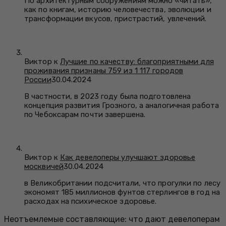
По архитектурным сооружениям можно «читать»,
как по книгам, историю человечества, эволюции и
трансформации вкусов, пристрастий, увлечений.
Виктор к
Лучшие по качеству: благоприятными для
проживания признаны 759 из 1 117 городов
России
30.04.2024
В частности, в 2023 году была подготовлена
концепция развития Грозного, а аналогичная работа
по Чебоксарам почти завершена.
Виктор к
Как девелоперы улучшают здоровье
москвичей
30.04.2024
в Великобритании подсчитали, что прогулки по лесу
экономят 185 миллионов фунтов стерлингов в год на
расходах на психическое здоровье.
Неотъемлемые составляющие: что дают девелоперам