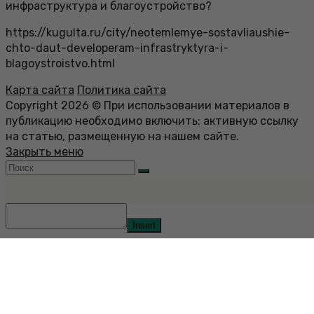
инфраструктура и благоустройство?
https://kugulta.ru/city/neotemlemye-sostavliaushie-
chto-daut-developeram-infrastryktyra-i-
blagoystroistvo.html
Карта сайта
Политика сайта
Copyright 2026 © При использовании материалов в
публикацию необходимо включить: активную ссылку
на статью, размещенную на нашем сайте.
Закрыть меню
Insert