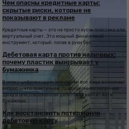
Чем опасны кредитные карты:
скрытые риски, которые не
показывают в рекламе
Кредитные карты — это не просто кусок пластика или
виртуальный счет. Это мощный финансовый
инструмент, который, попав в руки без...
Дебетовая карта против наличных:
почему пластик выигрывает у
бумажника
В эпоху цифровизации экономики все чаще возникает
вопрос — что практичнее: традиционные наличные
деньги или современная дебетовая карта? Хотя
бумажные...
Как восстановить потерянную
дебетовую карту