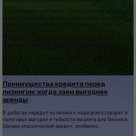
Потеря банковской карты — ситуация неприятная, но
не катастрофическая, если действовать быстро и
правильно. Главная опасность в том, что пластик...
Процент на остаток по карте: как
зарабатывать, просто храня деньги
В мире банковских продуктов существует особая
категория карт, которые не только помогают тратить
деньги, но и приносят доход. Речь идет...
Преимущества кредита перед
лизингом: когда заем выгоднее
аренды
В дебатах «кредит vs лизинг» чаще всего говорят о
налоговых выгодах и гибкости лизинга для бизнеса.
Однако классический кредит, особенно...