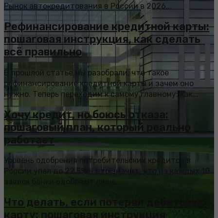
Рынок автокредитования в России в 2026...
Рефинансирование кредитной карты:
пошаговая инструкция, как сделать
всё правильно
В прошлой статье мы разобрали, что такое
рефинансирование кредитной карты и зачем оно
нужно. Теперь переходим к самому главному: как...
Хочу кредит, но боюсь отказа:
пошаговый план, который реально
работает
Уровень одобрения потребительских кредитов в
России упал до 22,5% — это значит, что из каждых 10
заявок банки одобряют лишь...
Что делать, если потерял дебетовую
карту: пошаговая инструкция