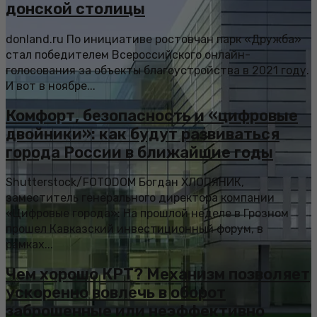
донской столицы
donland.ru По инициативе ростовчан парк «Дружба»
стал победителем Всероссийского онлайн-
голосования за объекты благоустройства в 2021 году.
И вот в ноябре...
Комфорт, безопасность и «цифровые
двойники»: как будут развиваться
города России в ближайшие годы
Shutterstock/FOTODOM Богдан ХЛОПЯНИК,
заместитель генерального директора компании
«Цифровые города»: На прошлой неделе в Грозном
прошел Кавказский инвестиционный форум, в
рамках...
Чем хорошо КРТ? Механизм позволяет
ускоренно вовлечь в оборот
заброшенные или неэффективно