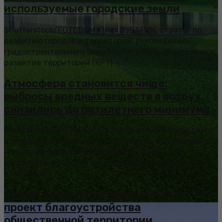
используемые городские земли
Shutterstock/FOTODOM Юлия ЗУБАРИК, стратег по
развитию городов и территорий, руководитель
градостроительного бюро Master’s Plan: Комплексное
развитие территорий (КРТ) —...
Атмосфера становится чище:
выбросы вредных веществ в воздух
снизились до пятилетнего минимума
Shutterstock/FOTODOM Согласно данным очередного
исследования аналитической службы аудиторско-
консалтинговой сети FinExpertiza, в 2023 году
российские предприятия и транспорт выбросили в
атмосферу...
Даешь лесопляж! Оригинальный
проект благоустройства
общественной территории