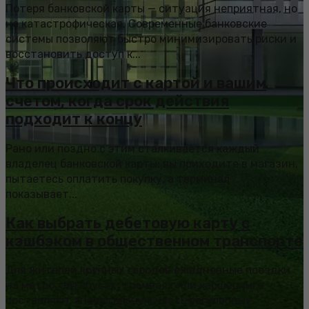
Потеря банковской карты — ситуация неприятная, но
не катастрофическая. Современные банковские
системы позволяют быстро минимизировать риски и
восстановить доступ к...
Что происходит с картой и вашим
счетом, когда срок действия
подходит к концу
Рано или поздно с этим сталкивается каждый
владелец банковской карты: вы приходите в магазин,
пытаетесь оплатить покупку, а терминал
показывает...
Как выбрать дебетовую карту с
кэшбэком в общественном транспорте
Для жителей крупных городов ежедневные поездки
на метро, автобусах, трамваях или каршеринге
составляют значительную часть регулярных