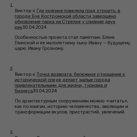
Виктор к
Где княгиня повелела град строить: в
городе Буе Костромской области завершено
обновление парка на Стрелке у слияния двух
рек
30.04.2024
Особенностью проекта стал памятник Елене
Глинской и ее малолетнему сыну Ивану — будущему
царю Ивану Грозному.
Виктор к
Точка возврата: бережное отношение к
исторической среде делает малые города
привлекательными для жизни, туризма и
бизнеса
30.04.2024
По архитектурным сооружениям можно «читать»,
как по книгам, историю человечества, эволюции и
трансформации вкусов, пристрастий, увлечений.