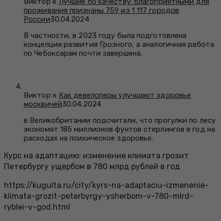
Виктор к
Лучшие по качеству: благоприятными для
проживания признаны 759 из 1 117 городов
России
30.04.2024
В частности, в 2023 году была подготовлена
концепция развития Грозного, а аналогичная работа
по Чебоксарам почти завершена.
Виктор к
Как девелоперы улучшают здоровье
москвичей
30.04.2024
в Великобритании подсчитали, что прогулки по лесу
экономят 185 миллионов фунтов стерлингов в год на
расходах на психическое здоровье.
Курс на адаптацию: изменение климата грозит
Петербургу ущербом в 780 млрд рублей в год
https://kugulta.ru/city/kyrs-na-adaptaciu-izmenenie-
klimata-grozit-peterbyrgy-ysherbom-v-780-mlrd-
ryblei-v-god.html