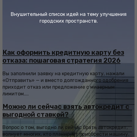
Внушительный список идей на тему улучшения
городских пространств.
Как оформить кредитную карту без
отказа: пошаговая стратегия 2026
Вы заполнили заявку на кредитную карту, нажали
«Отправить» — и вместо долгожданного одобрения
приходит отказ или предложение с мизерным
лимитом....
Можно ли сейчас взять автокредит с
выгодной ставкой?
Вопрос о том, выгодно ли сейчас брать автокредит,
волнует многих, кто планирует приобрести машину.