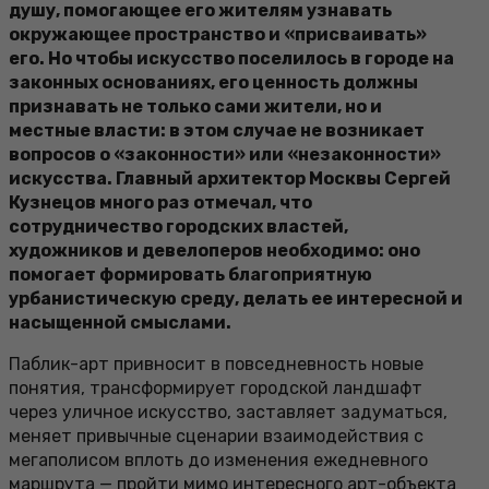
душу, помогающее его жителям узнавать
окружающее пространство и «присваивать»
его. Но чтобы искусство поселилось в городе на
законных основаниях, его ценность должны
признавать не только сами жители, но и
местные власти: в этом случае не возникает
вопросов о «законности» или «незаконности»
искусства. Главный архитектор Москвы Сергей
Кузнецов много раз отмечал, что
сотрудничество городских властей,
художников и девелоперов необходимо: оно
помогает формировать благоприятную
урбанистическую среду, делать ее интересной и
насыщенной смыслами.
Паблик-арт привносит в повседневность новые
понятия, трансформирует городской ландшафт
через уличное искусство, заставляет задуматься,
меняет привычные сценарии взаимодействия с
мегаполисом вплоть до изменения ежедневного
маршрута — пройти мимо интересного арт-объекта