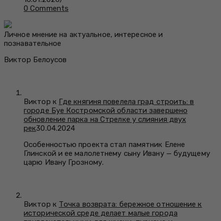
0 Comments
Личное мнение на актуальное, интересное и
познавательное
Виктор Белоусов
Виктор к
Где княгиня повелела град строить: в
городе Буе Костромской области завершено
обновление парка на Стрелке у слияния двух
рек
30.04.2024
Особенностью проекта стал памятник Елене
Глинской и ее малолетнему сыну Ивану — будущему
царю Ивану Грозному.
Виктор к
Точка возврата: бережное отношение к
исторической среде делает малые города