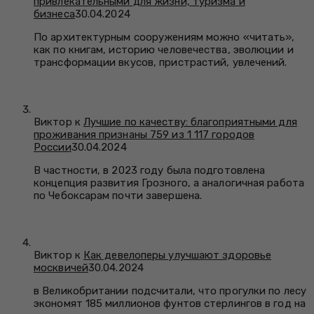
привлекательными для жизни, туризма и
бизнеса
30.04.2024
По архитектурным сооружениям можно «читать»,
как по книгам, историю человечества, эволюции и
трансформации вкусов, пристрастий, увлечений.
Виктор к
Лучшие по качеству: благоприятными для
проживания признаны 759 из 1 117 городов
России
30.04.2024
В частности, в 2023 году была подготовлена
концепция развития Грозного, а аналогичная работа
по Чебоксарам почти завершена.
Виктор к
Как девелоперы улучшают здоровье
москвичей
30.04.2024
в Великобритании подсчитали, что прогулки по лесу
экономят 185 миллионов фунтов стерлингов в год на