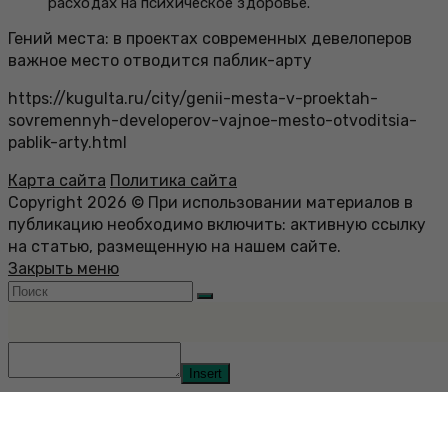
расходах на психическое здоровье.
Гений места: в проектах современных девелоперов
важное место отводится паблик-арту
https://kugulta.ru/city/genii-mesta-v-proektah-
sovremennyh-developerov-vajnoe-mesto-otvoditsia-
pablik-arty.html
Карта сайта
Политика сайта
Copyright 2026 © При использовании материалов в
публикацию необходимо включить: активную ссылку
на статью, размещенную на нашем сайте.
Закрыть меню
Insert